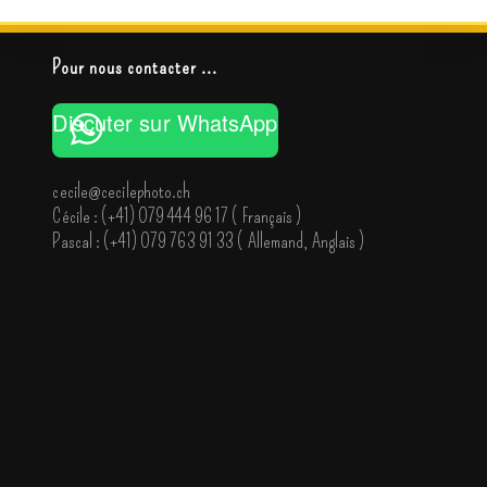
Pour nous contacter ...
Discuter sur WhatsApp
cecile@cecilephoto.ch
Cécile : (
+41) 079 444 96 17 ( Français )
Pascal : (
+41) 079 763 91 33 ( Allemand, Anglais )