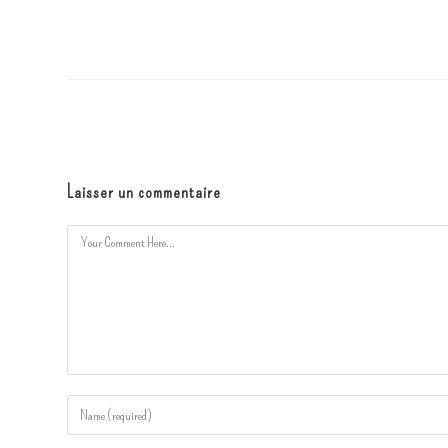
Pour nous contacter ...
Laisser un commentaire
Discuter sur WhatsApp
cecile@cecilephoto.ch
Cécile : (
+41) 079 444 96 17 ( Français )
Pascal : (
+41) 079 763 91 33 ( Allemand, Anglais )