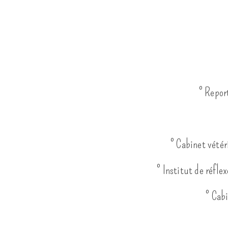
° Repor
° Cabinet vétér
° Institut de réfl
° Cab