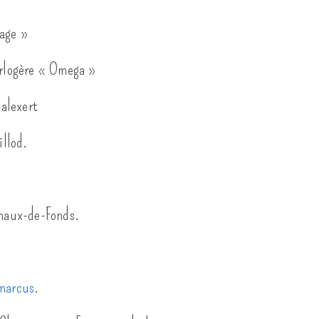
mage »
horlogère « Omega »
Balexert
illod.
 Chaux-de-Fonds.
marcus
.