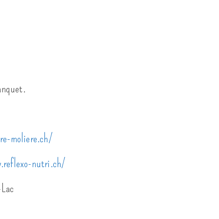
banquet.
re-moliere.ch/
reflexo-nutri.ch/
le-Lac