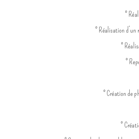
° Réa
° Réalisation d’un
° Réali
° Rep
° Création de p
° Créati